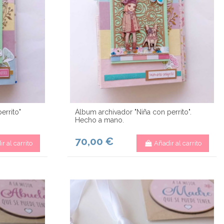
errito"
Álbum archivador "Niña con perrito".
Hecho a mano.
70,00 €
r al carrito
Añadir al carrito