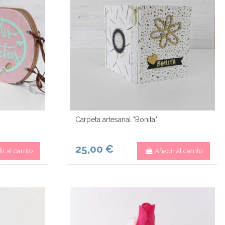
Carpeta artesanal "Bonita"
25,00 €
r al carrito
Añadir al carrito