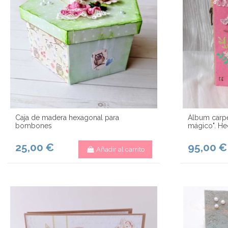
Caja de madera hexagonal para
Álbum carpe
bombones
mágico". He
25,00 €
95,00 €
Añadir al carrito