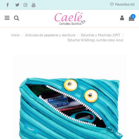
Favoritos (
0
)
0
Inicio
Artículos de papelería y escritura
Estuches y Mochilas ZIPIT
Estuche Wildlings Jumbo color Azul