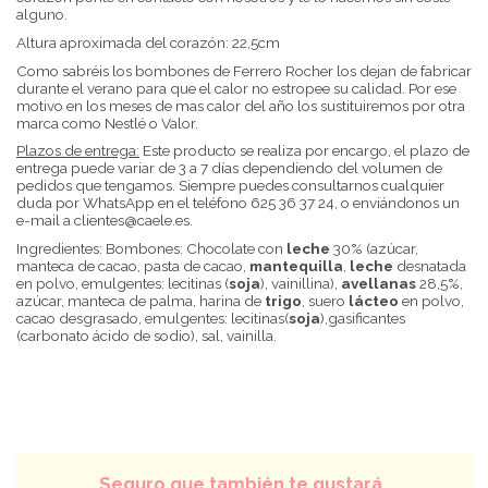
alguno.
Altura aproximada del corazón: 22,5cm
Como sabréis los bombones de Ferrero Rocher los dejan de fabricar
durante el verano para que el calor no estropee su calidad. Por ese
motivo en los meses de mas calor del año los sustituiremos por otra
marca como Nestlé o Valor.
Plazos de entrega:
Este producto se realiza por encargo, el plazo de
entrega puede variar de 3 a 7 días dependiendo del volumen de
pedidos que tengamos. Siempre puedes consultarnos cualquier
duda por WhatsApp en el teléfono 625 36 37 24, o enviándonos un
e-mail a clientes@caele.es.
Ingredientes: Bombones: Chocolate con
leche
30% (azúcar,
manteca de cacao, pasta de cacao,
mantequilla
,
leche
desnatada
en polvo, emulgentes: lecitinas (
soja
), vainillina),
avellanas
28,5%,
azúcar, manteca de palma, harina de
trigo
, suero
lácteo
en polvo,
cacao desgrasado, emulgentes: lecitinas(
soja
),gasificantes
(carbonato ácido de sodio), sal, vainilla.
Seguro que también te gustará....