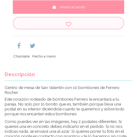
Añadir al carrito
Chocolate
Hecho a mano
Descripción
Centro de mesa de San Valentín con 10 bombones de Ferrero
Rocher.
Este corazón rodeado de bombones Ferrero le encantará a tu
pareja. No solo por lo bonito que es, también porque lleva una
postal en su interior diciéndole cuanto le queremos y sobre todo
porque nos encantan estos bombones.
Como puedes ver en las imágenes, hay 2 postales diferentes. Si
quieres una en concreto debes indicarlo en el pedido. Si no nos
indicas nada, se enviará una al azar. Si quieres poner tu foto en el
corazón ponte en contacto con nosotros y te lo hacemos sin coste