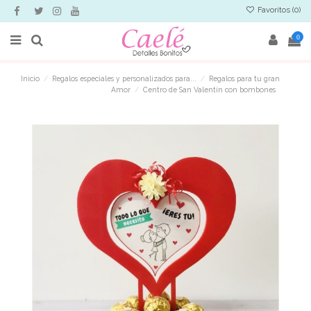
Favoritos (
0
)
0
Inicio
Regalos especiales y personalizados para...
Regalos para tu gran
Amor
Centro de San Valentín con bombones